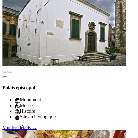
Palais épiscopal
Monument
Musée
Histoire
Site archéologique
Voir les détails
→